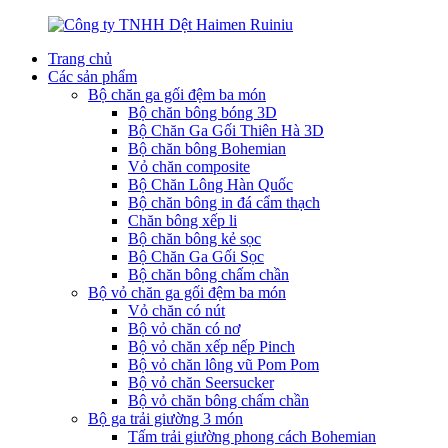
Trang chủ
Các sản phẩm
Bộ chăn ga gối đệm ba món
Bộ chăn bông bóng 3D
Bộ Chăn Ga Gối Thiên Hà 3D
Bộ chăn bông Bohemian
Vỏ chăn composite
Bộ Chăn Lông Hàn Quốc
Bộ chăn bông in đá cẩm thạch
Chăn bông xếp li
Bộ chăn bông kẻ sọc
Bộ Chăn Ga Gối Sọc
Bộ chăn bông chấm chần
Bộ vỏ chăn ga gối đệm ba món
Vỏ chăn có nút
Bộ vỏ chăn có nơ
Bộ vỏ chăn xếp nếp Pinch
Bộ vỏ chăn lông vũ Pom Pom
Bộ vỏ chăn Seersucker
Bộ vỏ chăn bông chấm chần
Bộ ga trải giường 3 món
Tấm trải giường phong cách Bohemian