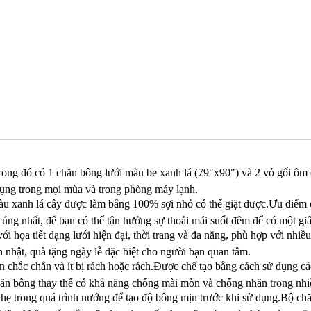
rong đó có 1 chăn bông lưới màu be xanh lá (79"x90") và 2 vỏ gối ôm
ụng trong mọi mùa và trong phòng máy lạnh.
 xanh lá cây được làm bằng 100% sợi nhỏ có thể giặt được.Ưu điểm củ
ng nhất, để bạn có thể tận hưởng sự thoải mái suốt đêm để có một gi
i họa tiết dạng lưới hiện đại, thời trang và đa năng, phù hợp với nhi
h nhật, quà tặng ngày lễ đặc biệt cho người bạn quan tâm.
 chắc chắn và ít bị rách hoặc rách.Được chế tạo bằng cách sử dụng c
Chăn bông thay thế có khả năng chống mài mòn và chống nhăn trong nh
ẹ trong quá trình nướng để tạo độ bông mịn trước khi sử dụng.Bộ chăn