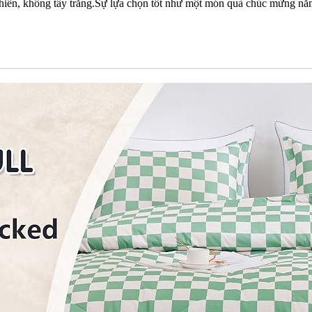
ự nhiên, không tẩy trắng.Sự lựa chọn tốt như một món quà chúc mừng nă