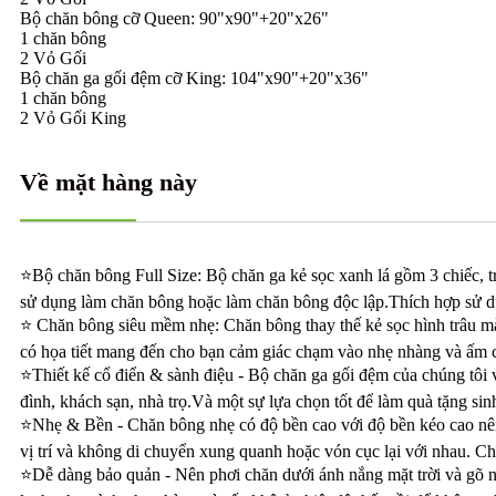
Bộ chăn bông cỡ Queen: 90"x90"+20"x26"
1 chăn bông
2 Vỏ Gối
Bộ chăn ga gối đệm cỡ King: 104"x90"+20"x36"
1 chăn bông
2 Vỏ Gối King
Về mặt hàng này
⭐Bộ chăn bông Full Size: Bộ chăn ga kẻ sọc xanh lá gồm 3 chiếc, t
sử dụng làm chăn bông hoặc làm chăn bông độc lập.Thích hợp sử d
⭐ Chăn bông siêu mềm nhẹ: Chăn bông thay thế kẻ sọc hình trâu màu
có họa tiết mang đến cho bạn cảm giác chạm vào nhẹ nhàng và ấm cú
⭐Thiết kế cổ điển & sành điệu - Bộ chăn ga gối đệm của chúng tôi vớ
đình, khách sạn, nhà trọ.Và một sự lựa chọn tốt để làm quà tặng sin
⭐Nhẹ & Bền - Chăn bông nhẹ có độ bền cao với độ bền kéo cao nên
vị trí và không di chuyển xung quanh hoặc vón cục lại với nhau. 
⭐Dễ dàng bảo quản - Nên phơi chăn dưới ánh nắng mặt trời và gõ nh