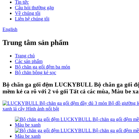
Tin tức
Câu hỏi thường gặp
Về chúng tôi
Liên hệ chúng tôi
English
Trung tâm sản phẩm
Trang chủ
Các sản phẩm
Bộ chăn ga gối đệm ba món
Bộ chăn bông kẻ sọc
Bộ chăn ga gối đệm LUCKYBULL Bộ chăn ga gối đệm
mềm kẻ ca rô với 2 vỏ gối Tất cả các mùa, Màu be x