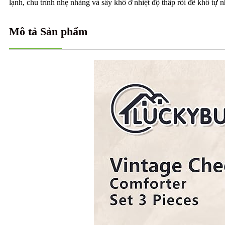
lạnh, chu trình nhẹ nhàng và sấy khô ở nhiệt độ thấp rồi để khô t
Mô tả Sản phẩm