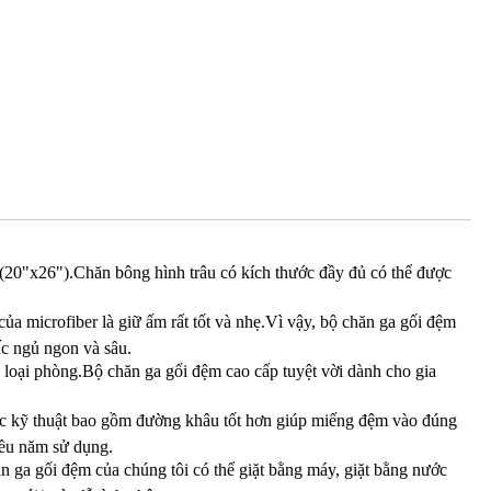
 (20"x26").Chăn bông hình trâu có kích thước đầy đủ có thể được
a microfiber là giữ ấm rất tốt và nhẹ.Vì vậy, bộ chăn ga gối đệm
ấc ngủ ngon và sâu.
ều loại phòng.Bộ chăn ga gối đệm cao cấp tuyệt vời dành cho gia
ác kỹ thuật bao gồm đường khâu tốt hơn giúp miếng đệm vào đúng
iều năm sử dụng.
 ga gối đệm của chúng tôi có thể giặt bằng máy, giặt bằng nước