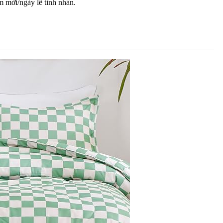
m mới/ngày lễ tình nhân.