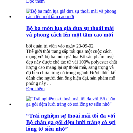
Đọc thêm
Bộ ba món lụa giả đưa sự thoải mái
và phong cách lên một tầm cao mới
bởi quản trị viên vào ngày 23-09-02
Thế giới thời trang sắp trải qua một cuộc cách
mạng với bộ ba món giả lụa.Bộ sản phẩm tuyệt
đẹp này được chế tác từ vải 100% polyester chất
lượng cao mang lại sự thoải mái, sang trọng và
độ bền chưa từng có trong ngành.Được thiết kế
dành cho người đàn ông hiện đại, sản phẩm mô
phỏng này ...
Đọc thêm
“Trải nghiệm sự thoải mái tối đa với
Bộ chăn ga gối đệm lưới trắng có sợi
lông tơ siêu nhỏ”