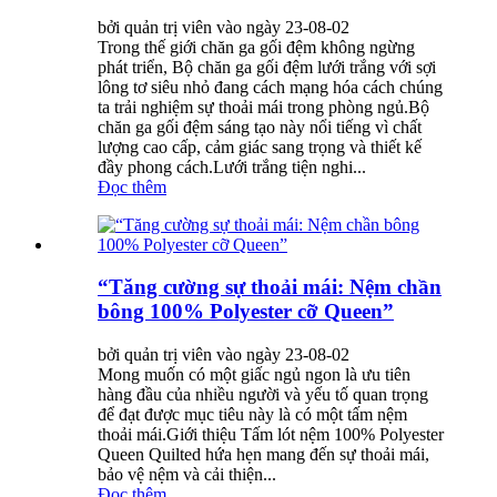
bởi quản trị viên vào ngày 23-08-02
Trong thế giới chăn ga gối đệm không ngừng
phát triển, Bộ chăn ga gối đệm lưới trắng với sợi
lông tơ siêu nhỏ đang cách mạng hóa cách chúng
ta trải nghiệm sự thoải mái trong phòng ngủ.Bộ
chăn ga gối đệm sáng tạo này nổi tiếng vì chất
lượng cao cấp, cảm giác sang trọng và thiết kế
đầy phong cách.Lưới trắng tiện nghi...
Đọc thêm
“Tăng cường sự thoải mái: Nệm chần
bông 100% Polyester cỡ Queen”
bởi quản trị viên vào ngày 23-08-02
Mong muốn có một giấc ngủ ngon là ưu tiên
hàng đầu của nhiều người và yếu tố quan trọng
để đạt được mục tiêu này là có một tấm nệm
thoải mái.Giới thiệu Tấm lót nệm 100% Polyester
Queen Quilted hứa hẹn mang đến sự thoải mái,
bảo vệ nệm và cải thiện...
Đọc thêm