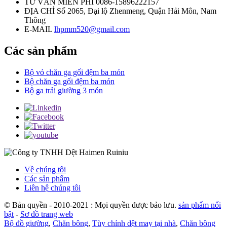
TƯ VẤN MIỄN PHÍ
0086-15896222157
ĐỊA CHỈ
Số 2065, Đại lộ Zhenmeng, Quận Hải Môn, Nam
Thông
E-MAIL
lhpmm520@gmail.com
Các sản phẩm
Bộ vỏ chăn ga gối đệm ba món
Bộ chăn ga gối đệm ba món
Bộ ga trải giường 3 món
Về chúng tôi
Các sản phẩm
Liên hệ chúng tôi
© Bản quyền - 2010-2021 : Mọi quyền được bảo lưu.
sản phẩm nổi
bật
-
Sơ đồ trang web
Bộ đồ giường
,
Chăn bông
,
Tùy chỉnh dệt may tại nhà
,
Chăn bông