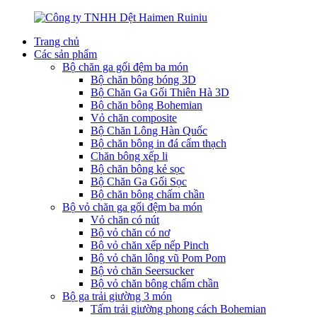
Trang chủ
Các sản phẩm
Bộ chăn ga gối đệm ba món
Bộ chăn bông bóng 3D
Bộ Chăn Ga Gối Thiên Hà 3D
Bộ chăn bông Bohemian
Vỏ chăn composite
Bộ Chăn Lông Hàn Quốc
Bộ chăn bông in đá cẩm thạch
Chăn bông xếp li
Bộ chăn bông kẻ sọc
Bộ Chăn Ga Gối Sọc
Bộ chăn bông chấm chần
Bộ vỏ chăn ga gối đệm ba món
Vỏ chăn có nút
Bộ vỏ chăn có nơ
Bộ vỏ chăn xếp nếp Pinch
Bộ vỏ chăn lông vũ Pom Pom
Bộ vỏ chăn Seersucker
Bộ vỏ chăn bông chấm chần
Bộ ga trải giường 3 món
Tấm trải giường phong cách Bohemian