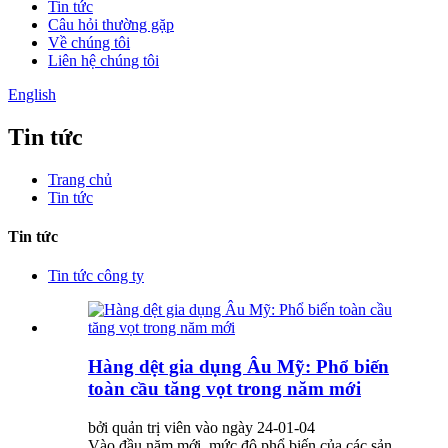
Tin tức
Câu hỏi thường gặp
Về chúng tôi
Liên hệ chúng tôi
English
Tin tức
Trang chủ
Tin tức
Tin tức
Tin tức công ty
Hàng dệt gia dụng Âu Mỹ: Phổ biến
toàn cầu tăng vọt trong năm mới
bởi quản trị viên vào ngày 24-01-04
Vào đầu năm mới, mức độ phổ biến của các sản