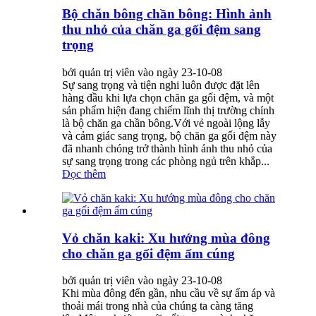
Bộ chăn bông chần bông: Hình ảnh
thu nhỏ của chăn ga gối đệm sang
trọng
bởi quản trị viên vào ngày 23-10-08
Sự sang trọng và tiện nghi luôn được đặt lên
hàng đầu khi lựa chọn chăn ga gối đệm, và một
sản phẩm hiện đang chiếm lĩnh thị trường chính
là bộ chăn ga chần bông.Với vẻ ngoài lộng lẫy
và cảm giác sang trọng, bộ chăn ga gối đệm này
đã nhanh chóng trở thành hình ảnh thu nhỏ của
sự sang trọng trong các phòng ngủ trên khắp...
Đọc thêm
Vỏ chăn kaki: Xu hướng mùa đông
cho chăn ga gối đệm ấm cúng
bởi quản trị viên vào ngày 23-10-08
Khi mùa đông đến gần, nhu cầu về sự ấm áp và
thoải mái trong nhà của chúng ta càng tăng