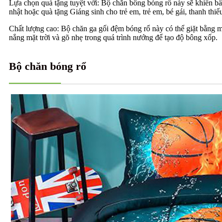
Lựa chọn quà tặng tuyệt vời: Bộ chăn bông bóng rổ này sẽ khiến b
nhật hoặc quà tặng Giáng sinh cho trẻ em, trẻ em, bé gái, thanh thi
Chất lượng cao: Bộ chăn ga gối đệm bóng rổ này có thể giặt bằng 
nắng mặt trời và gõ nhẹ trong quá trình nướng để tạo độ bông xốp.
Bộ chăn bóng rổ