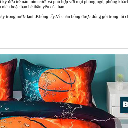
ất kỳ đứa trẻ nào mỉm cười và phù hợp với mọi phòng ngủ, phòng khác
ếu niên hoặc bạn bè thân yêu của bạn.
máy trong nước lạnh.Không tẩy.Vì chăn bông được đóng gói trong túi 