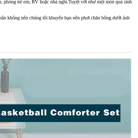
h, phòng trẻ em, RV hoặc nhà nghỉ.Tuyệt vời như một món quà sinh
chân không nên chúng tôi khuyên bạn nên phơi chăn bông dưới ánh