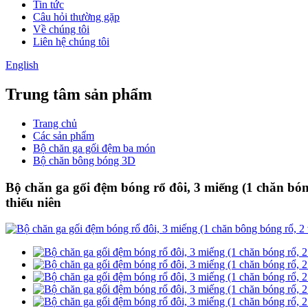
Tin tức
Câu hỏi thường gặp
Về chúng tôi
Liên hệ chúng tôi
English
Trung tâm sản phẩm
Trang chủ
Các sản phẩm
Bộ chăn ga gối đệm ba món
Bộ chăn bông bóng 3D
Bộ chăn ga gối đệm bóng rổ đôi, 3 miếng (1 chăn bón
thiếu niên