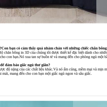
h?Con bạn có cảm thấy quá nhàm chán với những chiếc chăn bôn
.Bộ chăn bông in 3D của chúng tôi được thiết kế đặc biệt dành cho 
nh cho con bạn.Nó xua tan sự buồn tẻ và mang đến cho phòng ngủ một b
 để đảm bảo giấc ngủ thư giãn?
 được độ nặng của các chất liệu khác.Và nó ấm cúng, mềm mại và mịn m
ải mái, mang đến cho con bạn một giấc ngủ ngon và sâu giấc.