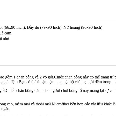
i (66x90 Inch), Đầy đủ (79x90 Inch), Nữ hoàng (90x90 Inch)
uả cam
i nhỏ
ao gồm 1 chăn bông và 2 vỏ gối.Chiếc chăn bông này có thể trang trí
n ga gối đệm.Bạn có thể thuận tiện mua một bộ chăn ga gối đệm trong mộ
ối.Chiếc chăn bông dành cho người chơi bóng rổ này mang lại sự cân
ợng cao, mềm mại và thoải mái.Microfiber bền hơn các vật liệu khác.
t ngào.