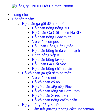
Trang chủ
Các sản phẩm
Bộ chăn ga gối đệm ba món
Bộ chăn bông bóng 3D
Bộ Chăn Ga Gối Thiên Hà 3D
Bộ chăn bông Bohemian
Vỏ chăn composite
Bộ Chăn Lông Hàn Quốc
Bộ chăn bông in đá cẩm thạch
Chăn bông xếp li
Bộ chăn bông kẻ sọc
Bộ Chăn Ga Gối Sọc
Bộ chăn bông chấm chần
Bộ vỏ chăn ga gối đệm ba món
Vỏ chăn có nút
Bộ vỏ chăn có nơ
Bộ vỏ chăn xếp nếp Pinch
Bộ vỏ chăn lông vũ Pom Pom
Bộ vỏ chăn Seersucker
Bộ vỏ chăn bông chấm chần
Bộ ga trải giường 3 món
Tấm trải giường phong cách Bohemian