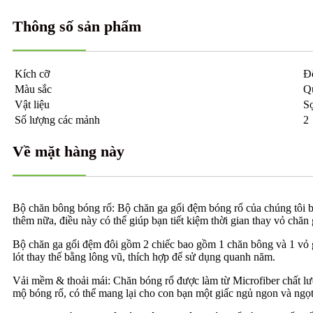
Thông số sản phẩm
Kích cỡ
Đô
Màu sắc
Q
Vật liệu
Sợ
Số lượng các mảnh
2
Về mặt hàng này
Bộ chăn bông bóng rổ: Bộ chăn ga gối đệm bóng rổ của chúng tôi b
thêm nữa, điều này có thể giúp bạn tiết kiệm thời gian thay vỏ chă
Bộ chăn ga gối đệm đôi gồm 2 chiếc bao gồm 1 chăn bông và 1 vỏ g
lót thay thế bằng lông vũ, thích hợp để sử dụng quanh năm.
Vải mềm & thoải mái: Chăn bóng rổ được làm từ Microfiber chất lư
mộ bóng rổ, có thể mang lại cho con bạn một giấc ngủ ngon và ngọ